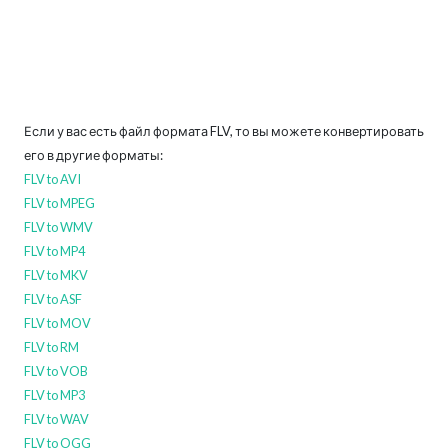
Если у вас есть файл формата FLV, то вы можете конвертировать
его в другие форматы:
FLV to AVI
FLV to MPEG
FLV to WMV
FLV to MP4
FLV to MKV
FLV to ASF
FLV to MOV
FLV to RM
FLV to VOB
FLV to MP3
FLV to WAV
FLV to OGG