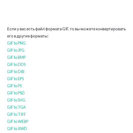
Если у вас есть файл формата GIF, то вы можете конвертировать
его в другие форматы:
GIF to PNG
GIF to JPG
GIF to BMP
GIF to DDS
GIF to DIB
GIF to EPS
GIF to PS
GIF to PSD
GIF to SVG
GIF to TGA
GIF to TIFF
GIF to WEBP
GIF to XWD