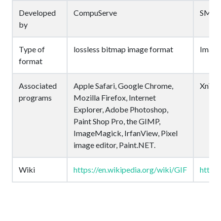
Developed
CompuServe
SMP
by
Type of
lossless bitmap image format
Image 
format
Associated
Apple Safari, Google Chrome,
XnVie
programs
Mozilla Firefox, Internet
Explorer, Adobe Photoshop,
Paint Shop Pro, the GIMP,
ImageMagick, IrfanView, Pixel
image editor, Paint.NET.
Wiki
https://en.wikipedia.org/wiki/GIF
https: