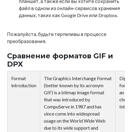
планшет, а также если вы хотите сохранить
файл в одном из онлайн-сервисов хранения
данных, таких как Google Drive или Dropbox.
Пожалуйста, будьте терпеливы в процессе
преобразования.
Сравнение форматов GIF и
DPX
Format
The Graphics Interchange Format
Digita
introduction
(better known by its acronym
for di
GIF) is a bitmap image format
an AN
that was introduced by
chosen
CompuServe in 1987 and has
Interm
since come into widespread
usage on the World Wide Web
due to its wide support and