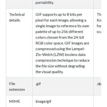
portability.
Technical
GIF supports up to 8 bits per
The DP
details
pixel for each image, allowing a
Kodak 
single image to reference its own
for di
palette of up to 256 different
scanne
colors chosen from the 24-bit
RGB color space. GIF images are
compressed using the Lempel-
Ziv-Welch (LZW) lossless data
compression technique to reduce
the file size without degrading
the visual quality.
File
.gif
.dpx
extension
MIME
image/gif