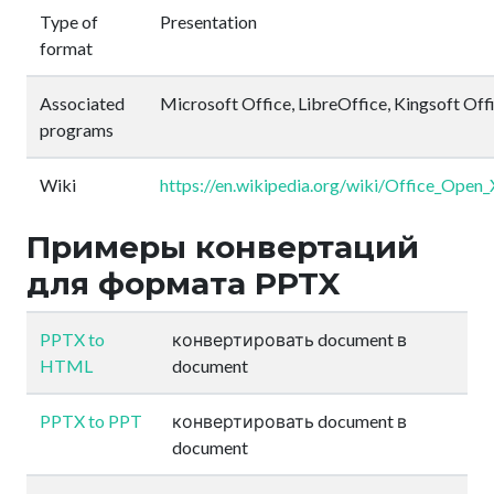
Type of
Presentation
format
Associated
Microsoft Office, LibreOffice, Kingsoft Off
programs
Wiki
https://en.wikipedia.org/wiki/Office_Open
Примеры конвертаций
для формата PPTX
PPTX to
конвертировать document в
HTML
document
PPTX to PPT
конвертировать document в
document