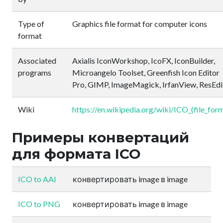
Type of
Graphics file format for computer icons
format
Associated
Axialis IconWorkshop, IcoFX, IconBuilder,
programs
Microangelo Toolset, Greenfish Icon Editor
Pro, GIMP, ImageMagick, IrfanView, ResEdi
Wiki
https://en.wikipedia.org/wiki/ICO_(file_for
Примеры конвертаций
для формата ICO
ICO to AAI
конвертировать image в image
ICO to PNG
конвертировать image в image