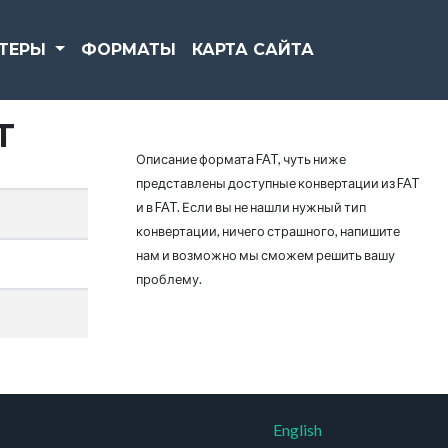
РТЕРЫ
ФОРМАТЫ
КАРТА САЙТА
T
Описание формата FAT, чуть ниже
представлены доступные конвертации из FAT
и в FAT. Если вы не нашли нужный тип
конвертации, ничего страшного, напишите
нам и возможно мы сможем решить вашу
проблему.
English