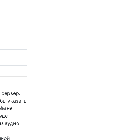
 сервер.
обы указать
Мы не
будет
из аудио
шной