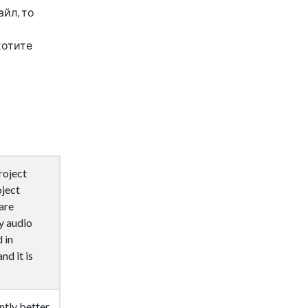
айл, то
хотите
roject
oject
are
y audio
 in
nd it is
ntly better