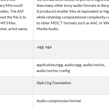
ary Microsoft
than many other lossy audio formats in the p
 video. The ASF
it produced smaller files at equivalent or hig
t the file is to
while retaining computational complexity 
MP3 files.
to other MDCT formats such as AAC or W
ber, artist name,
Media Audio.
.ogg .oga
application/ogg, audio/ogg, audio/vorbis,
audio/vorbis-config
Xiph.Org Foundation
Audio compression format