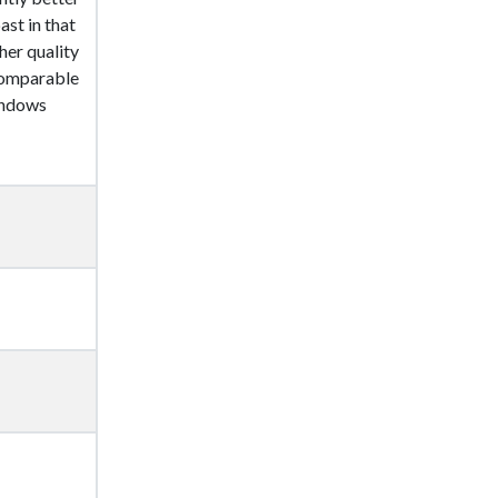
ast in that
her quality
comparable
indows