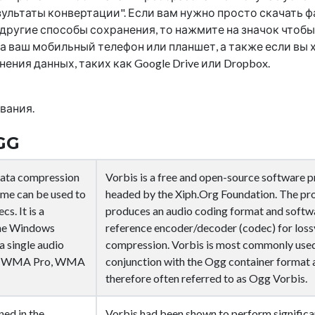
ультаты конвертации". Если вам нужно просто скачать ф
 другие способы сохранения, то нажмите на значок
чтобы
а ваш мобильный телефон или планшет, а также если вы 
ния данных, таких как Google Drive или Dropbox.
вания.
GG
ata compression
Vorbis is a free and open-source software p
me can be used to
headed by the Xiph.Org Foundation. The pr
cs. It is a
produces an audio coding format and softw
the Windows
reference encoder/decoder (codec) for loss
 single audio
compression. Vorbis is most commonly used
MA, WMA Pro, WMA
conjunction with the Ogg container format a
therefore often referred to as Ogg Vorbis.
ned in the
Vorbis had been shown to perform significa