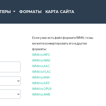
РТЕРЫ
ФОРМАТЫ
КАРТА САЙТА
Если у вас есть файл формата WMA, то вы
можете конвертировать его в другие
форматы:
WMA to MP3
WMA to WAV
WMA to AAC
WMA to FLAC
WMA to M4A
WMA to AIFF
WMA to OPUS
WMA to AMR