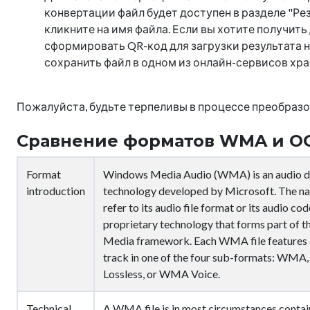
конвертации файл будет доступен в разделе "Рез
кликните на имя файла. Если вы хотите получить
сформировать QR-код для загрузки результата н
сохранить файл в одном из онлайн-сервисов хране
Пожалуйста, будьте терпеливы в процессе преобразо
Сравнение форматов WMA и O
Format
Windows Media Audio (WMA) is an audio d
introduction
technology developed by Microsoft. The na
refer to its audio file format or its audio code
proprietary technology that forms part of 
Media framework. Each WMA file features a
track in one of the four sub-formats: W
Lossless, or WMA Voice.
Technical
A WMA file is in most circumstances contai