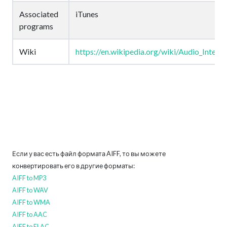
Associated
iTunes
programs
Wiki
https://en.wikipedia.org/wiki/Audio_Interc
Если у вас есть файл формата AIFF, то вы можете
конвертировать его в другие форматы:
AIFF to MP3
AIFF to WAV
AIFF to WMA
AIFF to AAC
AIFF to FLAC