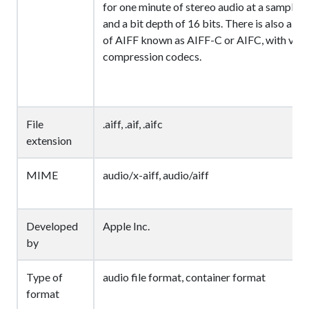
for one minute of stereo audio at a sample r
and a bit depth of 16 bits. There is also a 
of AIFF known as AIFF-C or AIFC, with vari
compression codecs.
File
.aiff, .aif, .aifc
extension
MIME
audio/x-aiff, audio/aiff
Developed
Apple Inc.
by
Type of
audio file format, container format
format